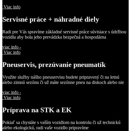
Viac info
Servisné
práce + náhradné diely
Radi pre Vás spravíme základné servisné práce súvisiace s údržbou
vozidla aby bola jeho prevádzka bezpečná a hospodárna
viac info -
Viac info
Pneuservis,
prezúvanie pneumatík
Využite služby nášho pneuservisu budete pripravený či na letnú
alebo zimnú sezónu či už máte sezónne pneu na diskoch alebo nie
viac info -
Viac info
Príprava
na STK a EK
Pokiaľ sa chystáte s vaším vozidlom na kontrolu či už technickú
alebo ekologickú, radi vaše vozidlo pripravíme