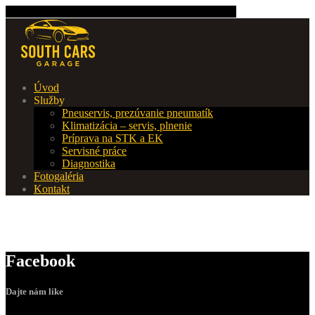
Kliknite ak nám chcete zavolať (+421 917 581 676)
Úvod
Služby
Pneuservis,
prezúvanie pneumatík
Klimatizácia
– servis, plnenie
Príprava
na STK a EK
Servisné
práce
Diagnostika
Fotogaléria
Kontakt
Shop
Facebook
Dajte nám like